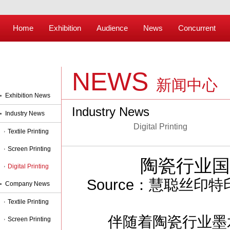
Home
Exhibition
Audience
News
Concurrent
NEWS
新闻中心
Exhibition News
Industry News
Industry News
Digital Printing
Textile Printing
Screen Printing
陶瓷行业国
Digital Printing
Source：慧聪丝印特印网 P
Company News
Textile Printing
伴随着陶瓷行业
墨
Screen Printing