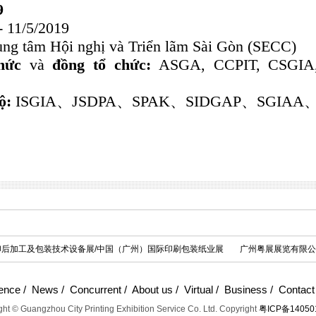
9
- 11/5/2019
ung tâm Hội nghị và Triển lãm Sài Gòn (SECC)
chức
và
đồng tổ chức:
ASGA, CCPIT, CSGIA
hộ:
ISGIA、JSDPA、SPAK、SIDGAP、SGIAA
际印后加工及包装技术设备展/中国（广州）国际印刷包装纸业展
广州粤展展览有限公
ence
/
News
/
Concurrent
/
About us
/
Virtual
/
Business
/
Contact
ht © Guangzhou City Printing Exhibition Service Co. Ltd. Copyright
粤ICP备14050