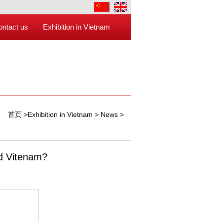
ontact us
Exhibition in Vietnam
首页
>
Exhibition in Vietnam
>
News
>
nd Vitenam?