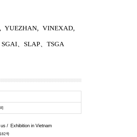
, YUEZHAN, VINEXAD,
、SGAI、SLAP、TSGA
司
 us
/
Exhibition in Vietnam
182号