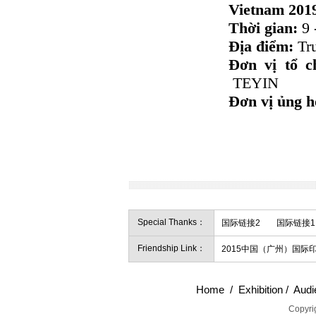
Vietnam 201
Thời gian:
9 
Địa điểm:
Tr
Đơn vị tổ 
TEYIN
Đơn vị ủng 
Special Thanks：
国际链接2
国际链接1
Friendship Link：
2015中国（广州）国
Home
/
Exhibition
/
Audi
Copyrig