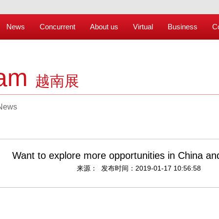
News
Concurrent
About us
Virtual
Business
C
nam
越南展
News
Want to explore more opportunities in China a
来源： 发布时间：2019-01-17 10:56:58