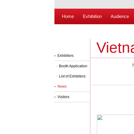
Home
Exhibition
Audience
Viet
Exhibitors
Booth Application
List of Exhibitors
News
Visitors